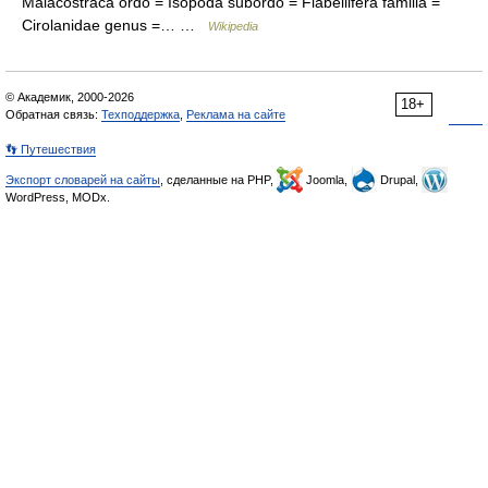
Malacostraca ordo = Isopoda subordo = Flabellifera familia =
Cirolanidae genus =… …
Wikipedia
© Академик, 2000-2026
18+
Обратная связь:
Техподдержка
,
Реклама на сайте
👣 Путешествия
Экспорт словарей на сайты
, сделанные на PHP,
Joomla,
Drupal,
WordPress, MODx.