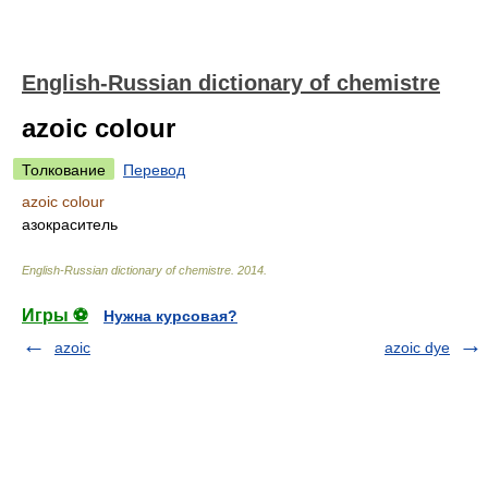
English-Russian dictionary of chemistre
azoic colour
Толкование
Перевод
azoic colour
азокраситель
English-Russian dictionary of chemistre
.
2014
.
Игры ⚽
Нужна курсовая?
azoic
azoic dye