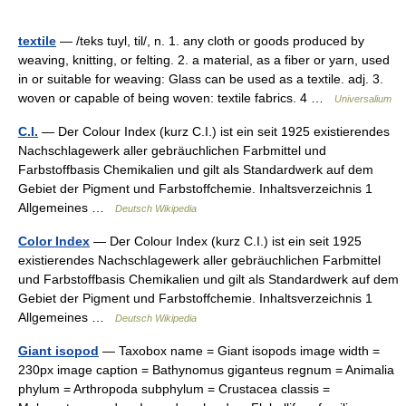
textile
— /teks tuyl, til/, n. 1. any cloth or goods produced by
weaving, knitting, or felting. 2. a material, as a fiber or yarn, used
in or suitable for weaving: Glass can be used as a textile. adj. 3.
woven or capable of being woven: textile fabrics. 4 …
Universalium
C.I.
— Der Colour Index (kurz C.I.) ist ein seit 1925 existierendes
Nachschlagewerk aller gebräuchlichen Farbmittel und
Farbstoffbasis Chemikalien und gilt als Standardwerk auf dem
Gebiet der Pigment und Farbstoffchemie. Inhaltsverzeichnis 1
Allgemeines …
Deutsch Wikipedia
Color Index
— Der Colour Index (kurz C.I.) ist ein seit 1925
existierendes Nachschlagewerk aller gebräuchlichen Farbmittel
und Farbstoffbasis Chemikalien und gilt als Standardwerk auf dem
Gebiet der Pigment und Farbstoffchemie. Inhaltsverzeichnis 1
Allgemeines …
Deutsch Wikipedia
Giant isopod
— Taxobox name = Giant isopods image width =
230px image caption = Bathynomus giganteus regnum = Animalia
phylum = Arthropoda subphylum = Crustacea classis =