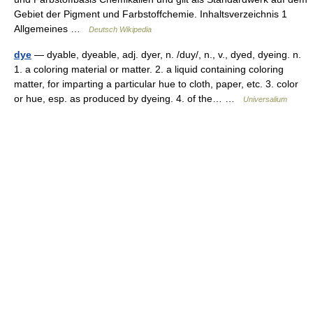
Gebiet der Pigment und Farbstoffchemie. Inhaltsverzeichnis 1
Allgemeines …
Deutsch Wikipedia
dye
— dyable, dyeable, adj. dyer, n. /duy/, n., v., dyed, dyeing. n.
1. a coloring material or matter. 2. a liquid containing coloring
matter, for imparting a particular hue to cloth, paper, etc. 3. color
or hue, esp. as produced by dyeing. 4. of the… …
Universalium